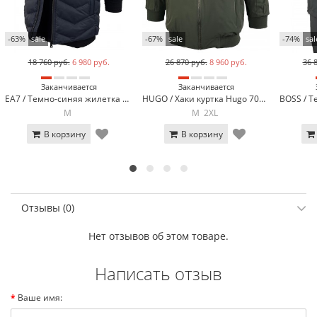
-63%
sale
-67%
sale
-74%
sal
18 760 руб.
6 980 руб.
26 870 руб.
8 960 руб.
36 
Заканчивается
Заканчивается
EA7 / Темно-синяя жилетка EA7 EA-460-2
HUGO / Хаки куртка Hugo 7084-21
M
M
2XL
В корзину
В корзину
Отзывы (0)
Нет отзывов об этом товаре.
Написать отзыв
Ваше имя: