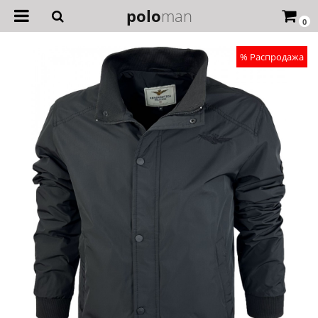
polo
man
0
% Распродажа