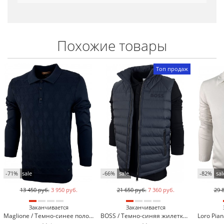
Похожие товары
Топ продаж
-71%
sale
-66%
sale
-82%
sal
13 450 руб.
3 950 руб.
21 650 руб.
7 360 руб.
29 
Заканчивается
Заканчивается
Maglione / Темно-синее поло с длинным рукавом Maglione 23130-2
BOSS / Темно-синяя жилетка BOSS HB-360-2