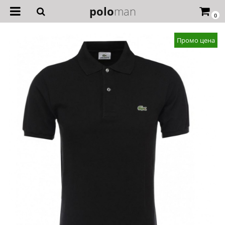
polo
man
0
Промо цена