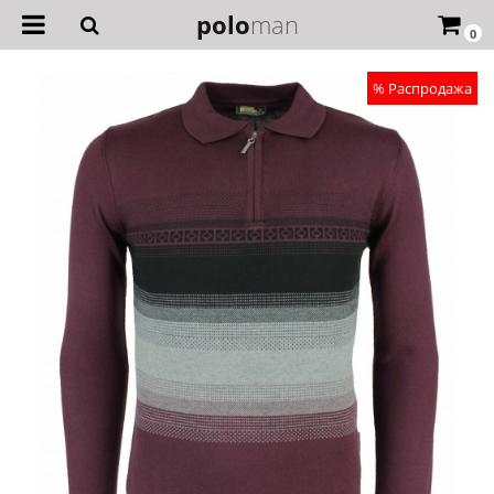
polo
man
0
% Распродажа
Топ продаж