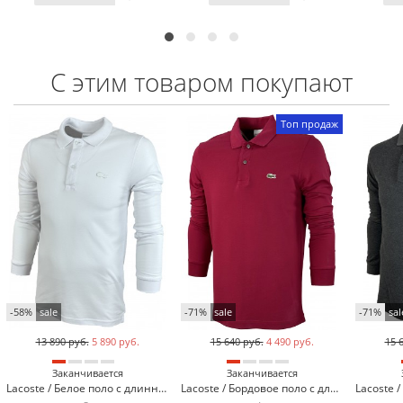
С этим товаром покупают
Топ продаж
-58%
sale
-71%
sale
-71%
sal
13 890 руб.
5 890 руб.
15 640 руб.
4 490 руб.
15 
Заканчивается
Заканчивается
Lacoste / Белое поло с длинным рукавом Lacoste L2708-3
Lacoste / Бордовое поло с длинным рукавом Lacoste L600-8