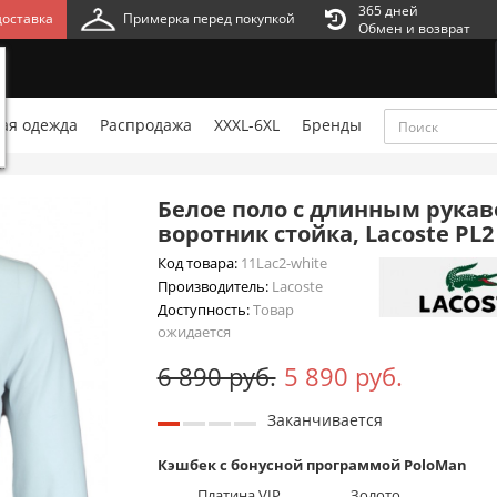
365 дней
оставка
Примерка перед покупкой
Обмен и возврат
ая одежда
Распродажа
XXXL-6XL
Бренды
м
Белое поло с длинным рукав
воротник стойка, Lacoste PL2
Код товара:
11Lac2-white
Производитель:
Lacoste
Доступность:
Товар
ожидается
6 890 руб.
5 890 руб.
Заканчивается
Кэшбек с бонусной программой PoloMan
Платина VIP
Золото