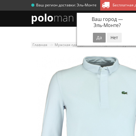
Ваш регион доставки:
Эль-Монте
Бесплатная д
polo
man
Ваш город —
Эль-Монте
?
Новинки
Мужск
Главная
Мужская одежда
Поло с длинным рукаво