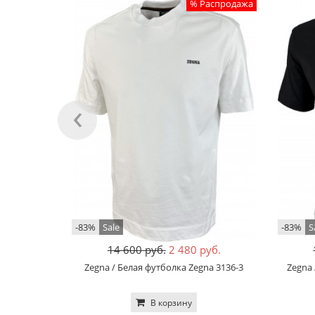
% Распродажа
‹
-83%
Sale
-83%
S
14 600 руб.
2 480 руб.
Zegna / Белая футболка Zegna 3136-3
Zegna 
В корзину