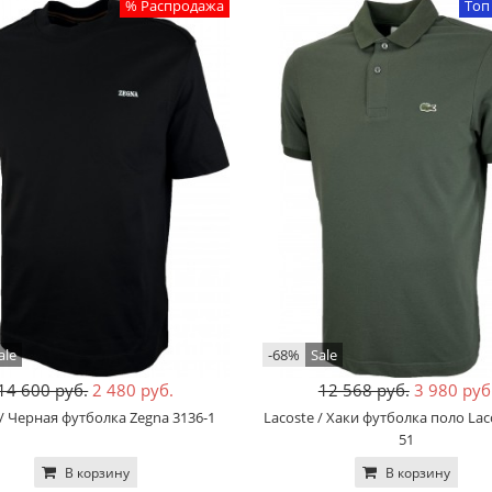
% Распродажа
Топ
ale
-68%
Sale
14 600 руб.
2 480 руб.
12 568 руб.
3 980 руб
/ Черная футболка Zegna 3136-1
Lacoste / Хаки футболка поло Lac
51
В корзину
В корзину