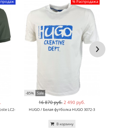
 продаж
% Распродажа
›
-85%
Sale
-83%
Sale
.
16 870 руб.
2 490 руб.
13
oste LC2-
HUGO / Белая футболка HUGO 3072-3
BOSS / Ч
В корзину