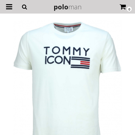
polo
man
0