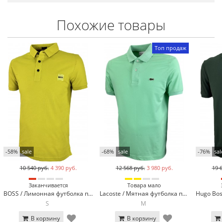
Похожие товары
Топ продаж
-58%
sale
-68%
sale
-76%
sal
10 540 руб.
4 390 руб.
12 568 руб.
3 980 руб.
19 
Заканчивается
Товара мало
BOSS / Лимонная футболка поло BOSS 13-923-24
Lacoste / Мятная футболка поло Lacoste LC2-19
S
M
В корзину
В корзину