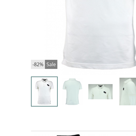
-82%
Sale