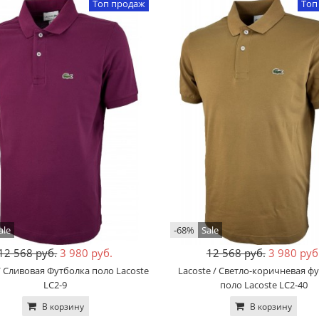
Топ продаж
Топ
ale
-68%
Sale
12 568 руб.
3 980 руб.
12 568 руб.
3 980 руб
/ Сливовая Футболка поло Lacoste
Lacoste / Светло-коричневая ф
LC2-9
поло Lacoste LC2-40
В корзину
В корзину