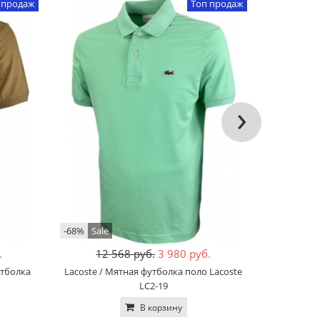
 продаж
Топ продаж
›
-68%
Sale
-68%
Хит
.
12 568 руб.
3 980 руб.
12
утболка
Lacoste / Мятная футболка поло Lacoste
Lacoste 
LC2-19
В корзину