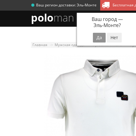
Ваш регион доставки:
Эль-Монте
Бесплатная д
polo
man
Ваш город —
Эль-Монте
?
Новинки
Мужск
Главная
Мужская одежда
Футболки и поло
Фут