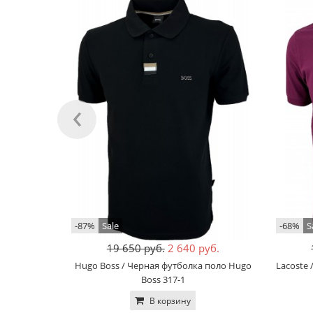
‹
-87%
Sale
-68%
S
19 650 руб.
2 640 руб.
Hugo Boss / Черная футболка поло Hugo
Lacoste 
Boss 317-1
В корзину