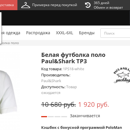
365 дней
оставка
Примерка перед покупкой
Обмен и возврат
ая одежда
Распродажа
XXXL-6XL
Бренды
болка поло
Белая футболка поло
Paul&Shark TP3
Код товара:
1PS18-white
Производитель:
Paul&Shark
Доступность:
Товар
ожидается
10 680 руб.
1 920 руб.
Заканчивается
Кэшбек с бонусной программой PoloMan