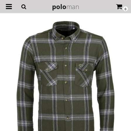
polo
man
0