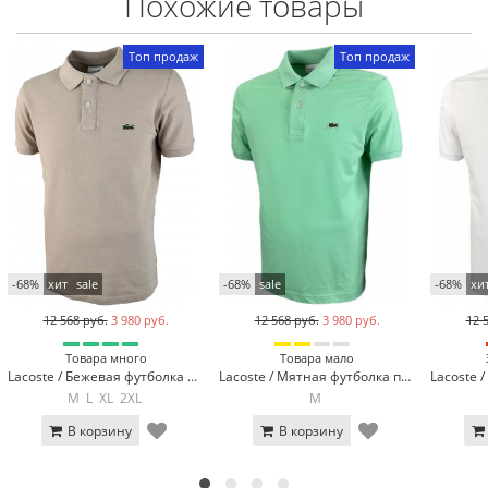
Похожие товары
Топ продаж
Топ продаж
-68%
хит
sale
-68%
sale
-68%
хи
12 568 руб.
3 980 руб.
12 568 руб.
3 980 руб.
12 
Товара много
Товара мало
Lacoste / Бежевая футболка поло Lacoste LC2-13
Lacoste / Мятная футболка поло Lacoste LC2-19
M
L
XL
2XL
M
В корзину
В корзину