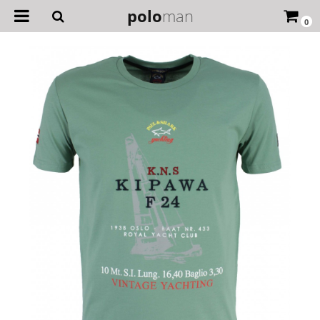
polo
man
0