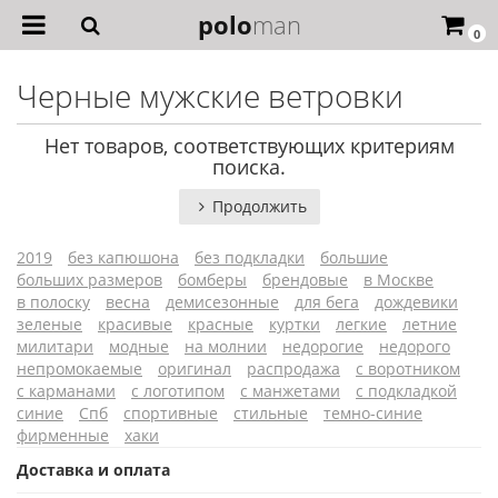
polo
man
0
Черные мужские ветровки
Нет товаров, соответствующих критериям
поиска.
Продолжить
2019
без капюшона
без подкладки
большие
больших размеров
бомберы
брендовые
в Москве
в полоску
весна
демисезонные
для бега
дождевики
зеленые
красивые
красные
куртки
легкие
летние
милитари
модные
на молнии
недорогие
недорого
непромокаемые
оригинал
распродажа
с воротником
с карманами
с логотипом
с манжетами
с подкладкой
синие
Спб
спортивные
стильные
темно-синие
фирменные
хаки
Доставка и оплата