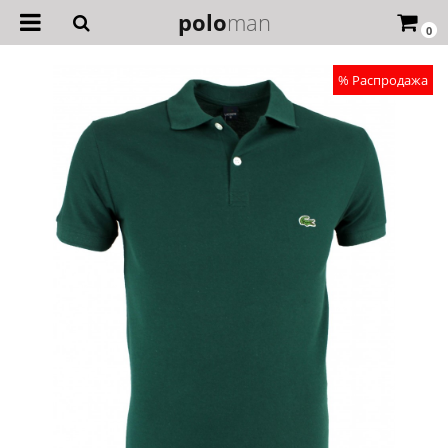
polo
man
0
% Распродажа