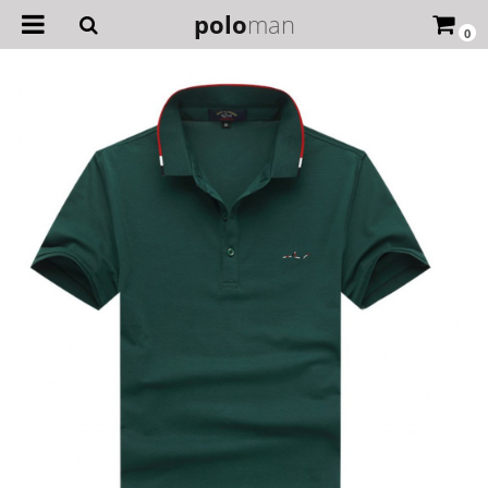
polo
man
0