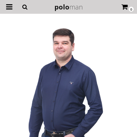
polo
man
0