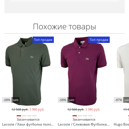
Похожие товары
Топ продаж
Топ продаж
-68%
sale
-68%
sale
-87%
sal
12 568 руб.
3 980 руб.
12 568 руб.
3 980 руб.
19 
Заканчивается
Заканчивается
Lacoste / Хаки футболка поло Lacoste LC2-51
Lacoste / Сливовая Футболка поло Lacoste LC2-9