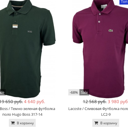
Топ
ale
-68%
Sale
19 650 руб.
4 640 руб.
12 568 руб.
3 980 руб
Boss / Темно-зеленая футболка
Lacoste / Сливовая Футболка пол
поло Hugo Boss 317-14
LC2-9
В корзину
В корзину