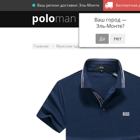
Ваш регион доставки:
Эль-Монте
Бесплатная д
polo
man
Ваш город —
Эль-Монте
?
Новинки
Мужск
Главная
Мужская одежда
Футболки и поло
Тем