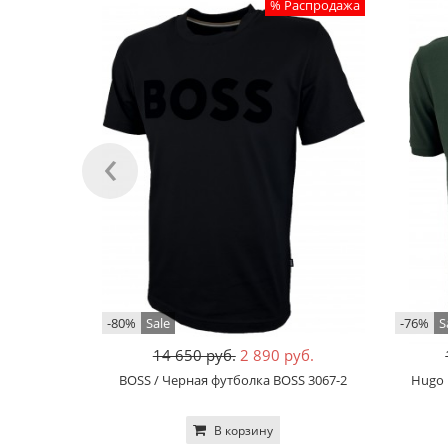
% Распродажа
‹
-80%
Sale
-76%
S
14 650 руб.
2 890 руб.
BOSS / Черная футболка BOSS 3067-2
Hugo 
В корзину