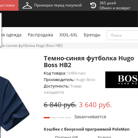
365 дней
оставка
Примерка перед покупкой
Обмен и возврат
ая одежда
Распродажа
XXXL-6XL
Бренды
но-синяя футболка Hugo Boss HB2
Темно-синяя футболка Hugo
Boss HB2
Код товара:
1HB4-navi
Производитель:
Hugo Boss
Доступность:
Товар
ожидается
6 840 руб.
3 640 руб.
Заканчивается
Кэшбек с бонусной программой PoloMan
Платина VIP
Золото