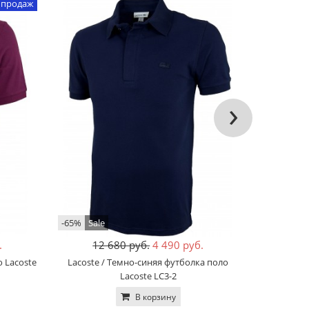
 продаж
›
-65%
Sale
-68%
Sale
.
12 680 руб.
4 490 руб.
12
о Lacoste
Lacoste / Темно-синяя футболка поло
Lacoste /
Lacoste LC3-2
В корзину