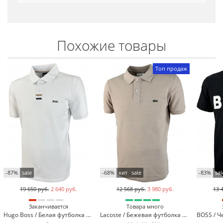
Похожие товары
Топ продаж
-87%
sale
-68%
хит
sale
-83%
sal
19 650 руб.
2 640 руб.
12 568 руб.
3 980 руб.
13 
Заканчивается
Товара много
Hugo Boss / Белая футболка поло Hugo Boss 317-3
Lacoste / Бежевая футболка поло Lacoste LC2-13