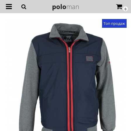
polo
man
0
Топ продаж