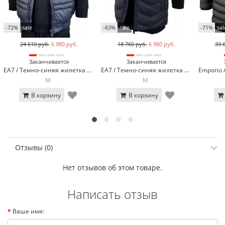
-72%
sale
-63%
sale
-71%
sal
24 610 руб.
6 980 руб.
18 760 руб.
6 980 руб.
33 
Заканчивается
Заканчивается
EA7 / Темно-синяя жилетка EA7 462-2
EA7 / Темно-синяя жилетка EA7 EA-460-2
M
M
В корзину
В корзину
Отзывы (0)
Нет отзывов об этом товаре.
Написать отзыв
Ваше имя: