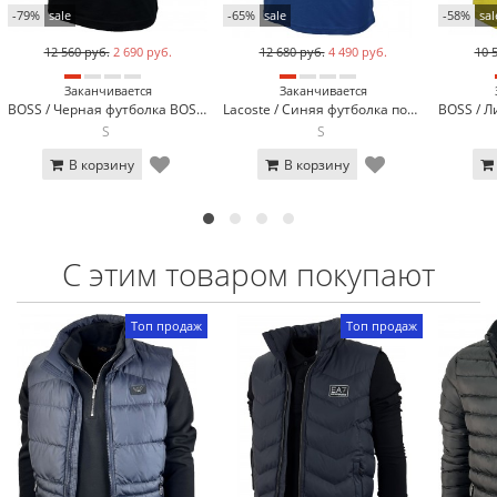
-79%
sale
-65%
sale
-58%
sal
12 560 руб.
2 690 руб.
12 680 руб.
4 490 руб.
10 
Заканчивается
Заканчивается
BOSS / Черная футболка BOSS 3056-1
Lacoste / Синяя футболка поло Lacoste LC3-4
S
S
В корзину
В корзину
С этим товаром покупают
Топ продаж
Топ продаж