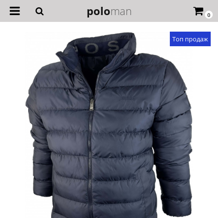
polo
man
0
Топ продаж