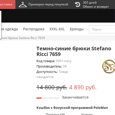
365 дней
оставка
Примерка перед покупкой
Обмен и возврат
ая одежда
Распродажа
XXXL-6XL
Бренды
ние брюки Stefano Ricci 7659
Темно-синие брюки Stefano
Ricci 7659
Код товара:
9SR1-navy
Производитель:
SR
Доступность:
Товар
ожидается
14 800 руб.
4 890 руб.
Заканчивается
Кэшбек с бонусной программой PoloMan
Платина VIP
Золото