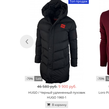
Топ продаж
‹
-79%
Sale
-70%
S
46 580 руб.
9 900 руб.
HUGO / Черный удлиненный пуховик
Loro P
HUGO 1960-1
В корзину