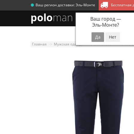
Ваш регион доставки:
Эль-Монте
Бесплатная д
polo
man
Ваш город —
Эль-Монте
?
Новинки
Мужск
Главная
Мужская одежда
Stefano Ricci
Темно-си