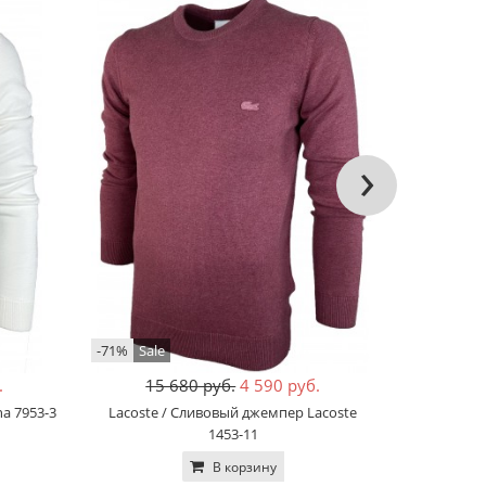
›
-71%
Sale
-68%
Sale
.
15 680 руб.
4 590 руб.
45 
na 7953-3
Lacoste / Сливовый джемпер Lacoste
Billiona
1453-11
кос
В корзину