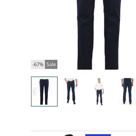
-67%
Sale