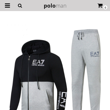
polo
man
0