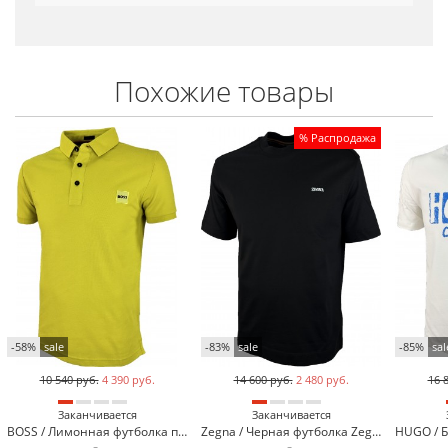
Похожие товары
% Распродажа
-58%
sale
-83%
sale
-85%
sal
10 540 руб.
4 390 руб.
14 600 руб.
2 480 руб.
16 
Заканчивается
Заканчивается
BOSS / Лимонная футболка поло BOSS 13-923-24
Zegna / Черная футболка Zegna 3136-1