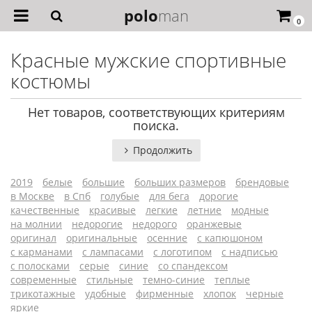
polo
man
0
Красные мужские спортивные
костюмы
Нет товаров, соответствующих критериям
поиска.
Продолжить
2019
белые
большие
больших размеров
брендовые
в Москве
в Спб
голубые
для бега
дорогие
качественные
красивые
легкие
летние
модные
на молнии
недорогие
недорого
оранжевые
оригинал
оригинальные
осенние
с капюшоном
с карманами
с лампасами
с логотипом
с надписью
с полосками
серые
синие
со спандексом
современные
стильные
темно-синие
теплые
трикотажные
удобные
фирменные
хлопок
черные
яркие