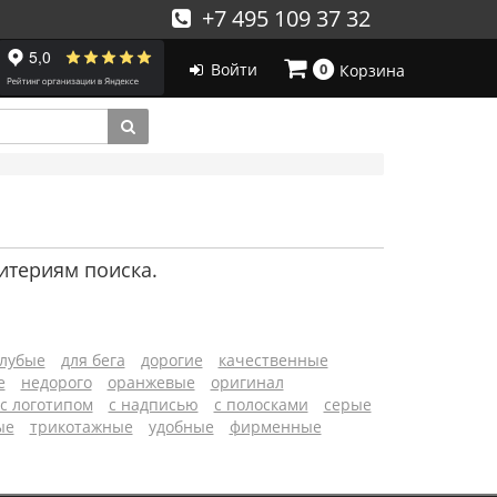
+7 495 109 37 32
Войти
0
Корзина
итериям поиска.
олубые
для бега
дорогие
качественные
е
недорого
оранжевые
оригинал
с логотипом
с надписью
с полосками
серые
ые
трикотажные
удобные
фирменные