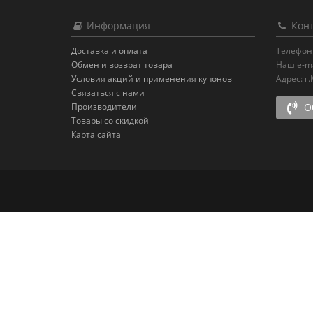
Информация
Конт
Доставка и оплата
Телефон
Обмен и возврат товара
Наш e-ma
Условия акций и применения купонов
Адрес:
г
Связаться с нами
Производители
Об
Товары со скидкой
Карта сайта