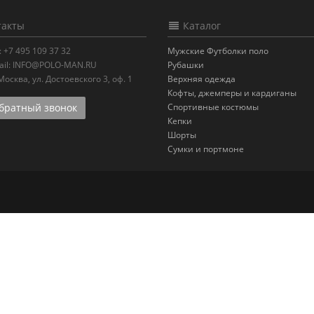
акты
Каталог
:
+7 495 109 37 32
Мужские Футболки поло
il:
INFO@POLO-MAN.RU
Рубашки
.Москва
,
ул. Достоевского 3, оф. 1
Верхняя одежда
Кофты, джемперы и кардиганы
ратный звонок
Спортивные костюмы
Кепки
Шорты
Сумки и портмоне