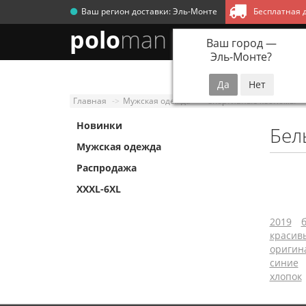
Ваш регион доставки:
Эль-Монте
Бесплатная д
polo
man
Ваш город —
Эль-Монте
?
Новинки
Мужск
Главная
Мужская одежда
Спортивные костюмы
Новинки
Бел
Мужская одежда
Распродажа
XXXL-6XL
2019
красив
оригин
синие
хлопок