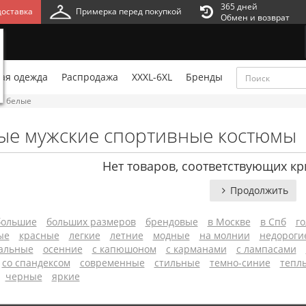
365 дней
оставка
Примерка перед покупкой
Обмен и возврат
ая одежда
Распродажа
XXXL-6XL
Бренды
белые
ые мужские спортивные костюмы
Нет товаров, соответствующих кр
Продолжить
большие
больших размеров
брендовые
в Москве
в Спб
г
ые
красные
легкие
летние
модные
на молнии
недороги
альные
осенние
с капюшоном
с карманами
с лампасами
со спандексом
современные
стильные
темно-синие
тепл
черные
яркие