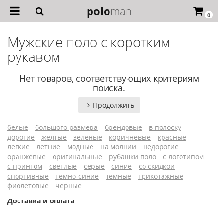
polo
man
0
Мужские поло с коротким
рукавом
Нет товаров, соответствующих критериям
поиска.
Продолжить
белые
большого размера
брендовые
в полоску
дорогие
желтые
зеленые
коричневые
красные
легкие
летние
модные
на молнии
недорогие
оранжевые
оригинальные
рубашки поло
с логотипом
с принтом
светлые
серые
синие
со скидкой
спортивные
темно-синие
темные
трикотажные
фиолетовые
черные
Доставка и оплата