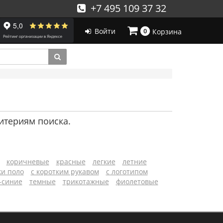
+7 495 109 37 32
Войти
0
Корзина
итериям поиска.
коричневые
красные
легкие
летние
и поло
с коротким рукавом
с логотипом
-синие
темные
трикотажные
фиолетовые