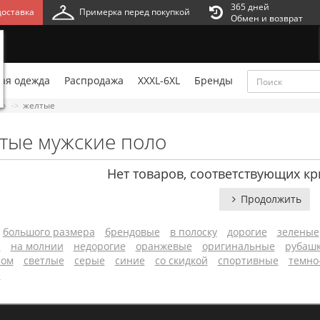
365 дней
оставка
Примерка перед покупкой
Обмен и возврат
ая одежда
Распродажа
XXXL-6XL
Бренды
ло
желтые
тые мужские поло
Нет товаров, соответствующих кр
Продолжить
большого размера
брендовые
в полоску
дорогие
зеленые
е
на молнии
недорогие
оранжевые
оригинальные
рубашк
том
светлые
серые
синие
со скидкой
спортивные
темно
е