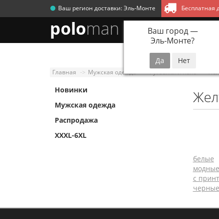
Ваш регион доставки:
Эль-Монте
Бесплатная д
polo
man
Ваш город —
Эль-Монте
?
Новинки
Мужск
Главная
Мужская одежда
Футболки и поло
По
Новинки
Жел
Мужская одежда
Распродажа
XXXL-6XL
белые
модны
с прин
черны