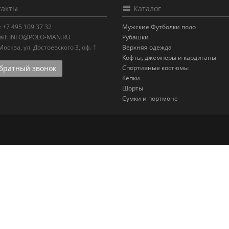
акты
Каталог
:
+7 495 109 37 32
Мужские Футболки поло
il:
INFO@POLO-MAN.RU
Рубашки
.Москва
,
ул. Достоевского 3, оф. 1
Верхняя одежда
Кофты, джемперы и кардиганы
ратный звонок
Спортивные костюмы
Кепки
Шорты
Сумки и портмоне