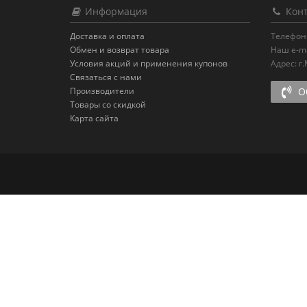
Информация
Конт
Доставка и оплата
Телефон
Обмен и возврат товара
Наш e-ma
Условия акций и применения купонов
Адрес:
г
Связаться с нами
Производители
Об
Товары со скидкой
Карта сайта