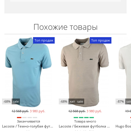
Похожие товары
Топ продаж
Топ продаж
-68%
sale
-68%
хит
sale
-87%
sal
12 568 руб.
3 980 руб.
12 568 руб.
3 980 руб.
19 
Заканчивается
Товара много
Lacoste / Темно-голубая футболка поло Lacoste LC2-42
Lacoste / Бежевая футболка поло Lacoste LC2-13