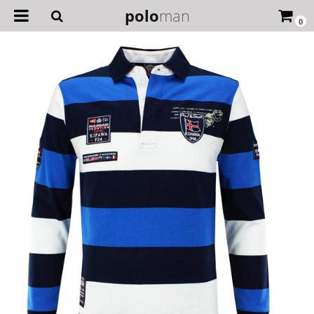
polo
man
0