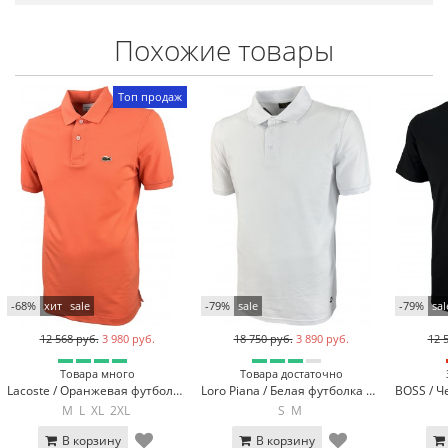
Похожие товары
Топ продаж
-68%
хит
sale
-79%
sale
-79%
sal
12 568 руб.
3 980 руб.
18 750 руб.
3 890 руб.
12 
Товара много
Товара достаточно
Lacoste / Оранжевая футболка поло Lacoste LC2-44
Loro Piana / Белая футболка поло Loro Piana 570-3
M
L
XL
2XL
S
M
В корзину
В корзину