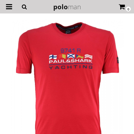
polo
man
0