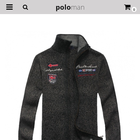
polo
man
0