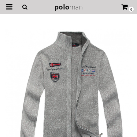
polo
man
0