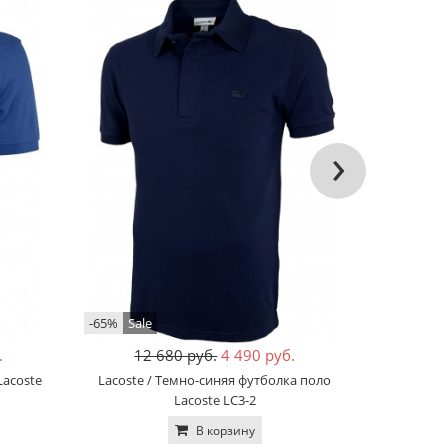
›
-65%
Sale
-68%
Хит
.
12 680 руб.
4 490 руб.
12
Lacoste
Lacoste / Темно-синяя футболка поло
Lacoste /
Lacoste LC3-2
В корзину