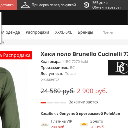
365 дней
оставка
Примерка перед покупкой
Обмен и возврат
ая одежда
Распродажа
XXXL-6XL
Бренды
lli
Хаки поло Brunello Cucinelli 7
% Распродажа
Код товара:
11BC-7270-haki
Производитель:
BC
Доступность:
Товар
ожидается
24 580 руб.
2 900 руб.
Заканчивается
Кэшбек с бонусной программой PoloMan
Платина VIP
Золото
290 руб.
203 руб.