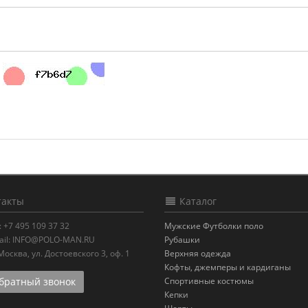
акты
Каталог
:
+7 495 109 37 32
Мужские Футболки поло
il:
INFO@POLO-MAN.RU
Рубашки
.Москва
,
ул. Достоевского 3, оф. 1
Верхняя одежда
Кофты, джемперы и кардиганы
ратный звонок
Спортивные костюмы
Кепки