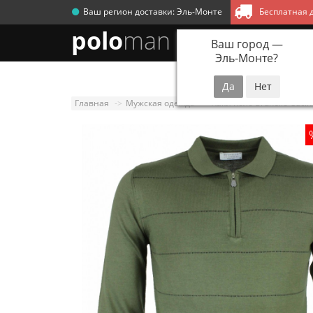
Ваш регион доставки:
Эль-Монте
Бесплатная д
polo
man
Ваш город —
Эль-Монте
?
Новинки
Мужск
Главная
Мужская одежда
Хаки поло Brunello Cucine