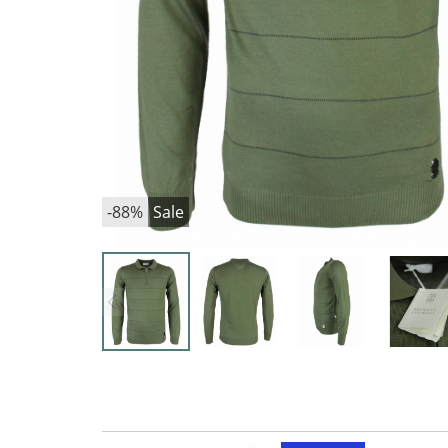
-88%
Sale