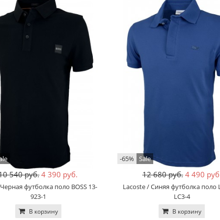
ale
-65%
Sale
10 540 руб.
4 390 руб.
12 680 руб.
4 490 руб
 Черная футболка поло BOSS 13-
Lacoste / Синяя футболка поло 
923-1
LC3-4
В корзину
В корзину