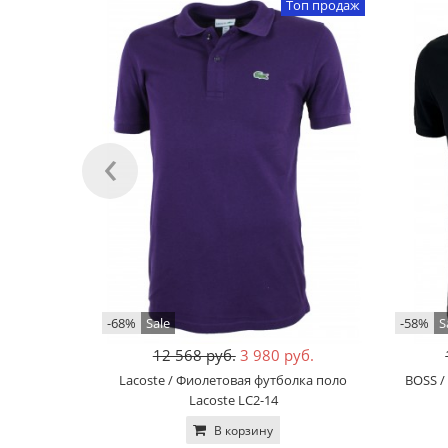
Топ продаж
‹
-68%
Sale
-58%
S
12 568 руб.
3 980 руб.
Lacoste / Фиолетовая футболка поло
BOSS /
Lacoste LC2-14
В корзину