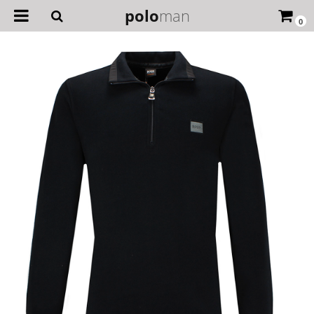
polo
man
0