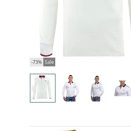
-73%
Sale