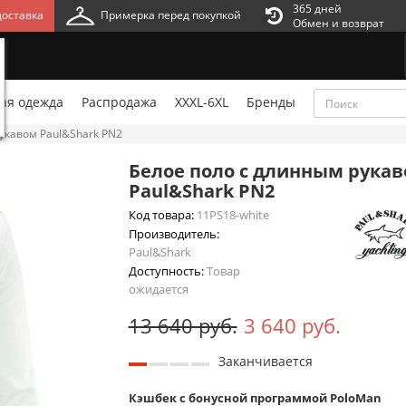
365 дней
оставка
Примерка перед покупкой
Обмен и возврат
ая одежда
Распродажа
XXXL-6XL
Бренды
укавом Paul&Shark PN2
Белое поло с длинным рука
Paul&Shark PN2
Код товара:
11PS18-white
Производитель:
Paul&Shark
Доступность:
Товар
ожидается
13 640 руб.
3 640 руб.
Заканчивается
Кэшбек с бонусной программой PoloMan