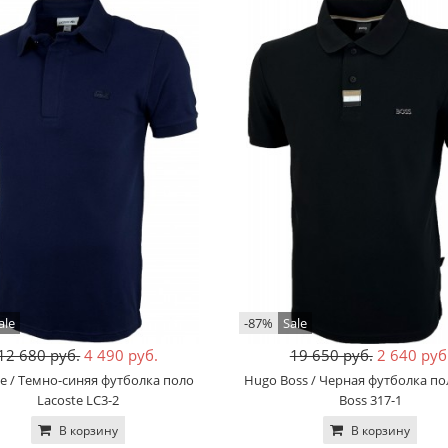
ale
-87%
Sale
12 680 руб.
4 490 руб.
19 650 руб.
2 640 руб
te / Темно-синяя футболка поло
Hugo Boss / Черная футболка п
Lacoste LC3-2
Boss 317-1
В корзину
В корзину