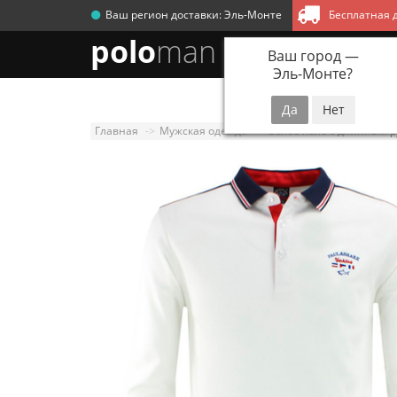
Ваш регион доставки:
Эль-Монте
Бесплатная д
polo
man
Ваш город —
Эль-Монте
?
Новинки
Мужск
Главная
Мужская одежда
Белое поло с длинным р