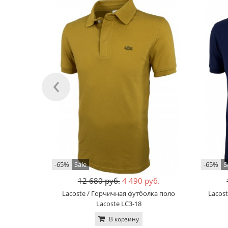
‹
-65%
Sale
-65%
S
12 680 руб.
4 490 руб.
Lacoste / Горчичная футболка поло
Lacos
Lacoste LC3-18
В корзину