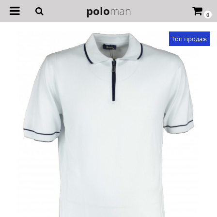
polo
man
0
Топ продаж