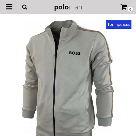
polo
man
0
Топ продаж