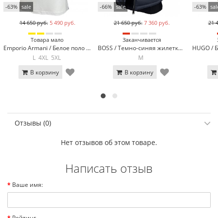
-63%
sale
-66%
sale
-63%
sal
14 650 руб.
5 490 руб.
21 650 руб.
7 360 руб.
21 
Товара мало
Заканчивается
Emporio Armani / Белое поло с длинным рукавом Emporio Armani EA500-3
BOSS / Темно-синяя жилетка BOSS HB-360-2
L
4XL
5XL
M
В корзину
В корзину
Отзывы (0)
Нет отзывов об этом товаре.
Написать отзыв
Ваше имя:
Рейтинг