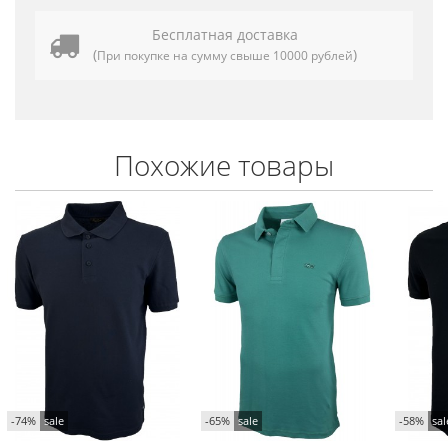
Бесплатная доставка
(
)
При покупке на сумму свыше 10000 рублей
Похожие товары
-74%
sale
-65%
sale
-58%
sal