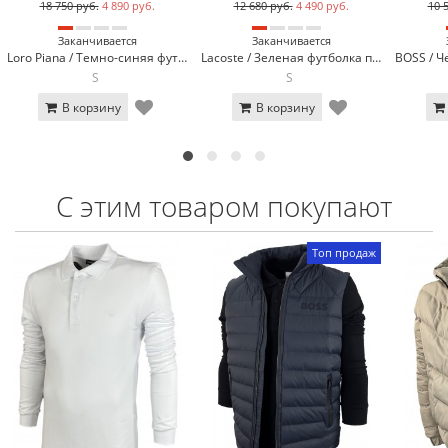
18 750 руб.
4 890 руб.
12 680 руб.
4 490 руб.
10 
Заканчивается
Заканчивается
Loro Piana / Темно-синяя футболка поло Loro Piana 570-2
Lacoste / Зеленая футболка поло Lacoste LC3-11
S
S
В корзину
В корзину
С этим товаром покупают
Топ продаж