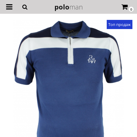
polo
man
0
Топ продаж