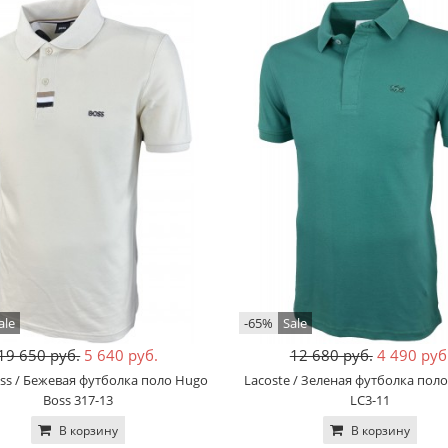
ale
-65%
Sale
19 650 руб.
5 640 руб.
12 680 руб.
4 490 руб
ss / Бежевая футболка поло Hugo
Lacoste / Зеленая футболка поло
Boss 317-13
LC3-11
В корзину
В корзину