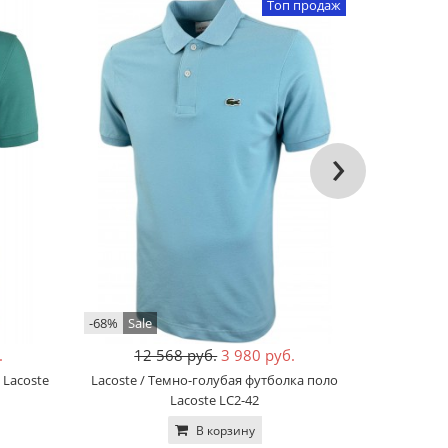
Топ продаж
›
-68%
Sale
-58%
Sale
.
12 568 руб.
3 980 руб.
10
 Lacoste
Lacoste / Темно-голубая футболка поло
BOSS / Син
Lacoste LC2-42
В корзину