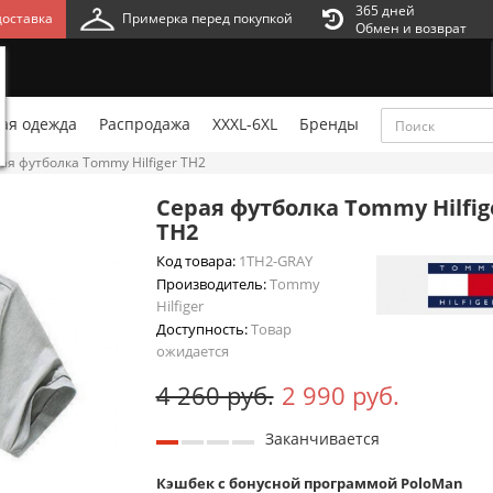
365 дней
оставка
Примерка перед покупкой
Обмен и возврат
ая одежда
Распродажа
XXXL-6XL
Бренды
ая футболка Tommy Hilfiger TH2
Серая футболка Tommy Hilfig
TH2
Код товара:
1TH2-GRAY
Производитель:
Tommy
Hilfiger
Доступность:
Товар
ожидается
4 260 руб.
2 990 руб.
Заканчивается
Кэшбек с бонусной программой PoloMan