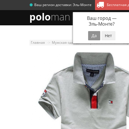
Ваш регион доставки:
Эль-Монте
Бесплатная д
polo
man
Ваш город —
Эль-Монте
?
Новинки
Мужск
Главная
Мужская одежда
Футболки и поло
Сер