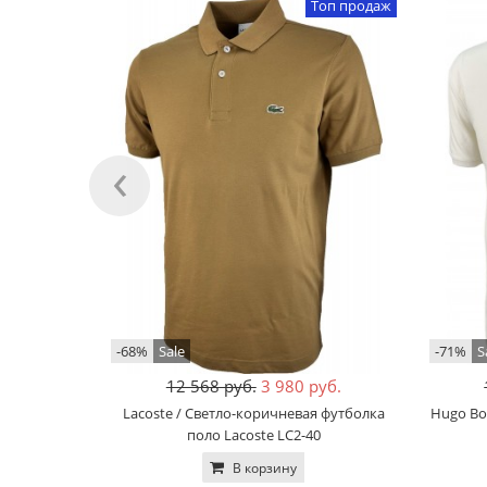
Топ продаж
‹
-68%
Sale
-71%
S
12 568 руб.
3 980 руб.
Lacoste / Светло-коричневая футболка
Hugo Bo
поло Lacoste LC2-40
В корзину