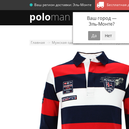
Ваш регион доставки:
Эль-Монте
Бесплатная д
polo
man
Ваш город —
Эль-Монте
?
Новинки
Мужск
Главная
Мужская одежда
Поло с длинным рукавом