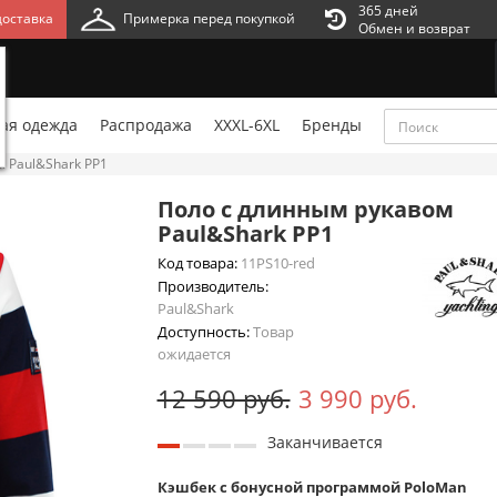
365 дней
оставка
Примерка перед покупкой
Обмен и возврат
ая одежда
Распродажа
XXXL-6XL
Бренды
 Paul&Shark PP1
Поло с длинным рукавом
Paul&Shark PP1
Код товара:
11PS10-red
Производитель:
Paul&Shark
Доступность:
Товар
ожидается
12 590 руб.
3 990 руб.
Заканчивается
Кэшбек с бонусной программой PoloMan