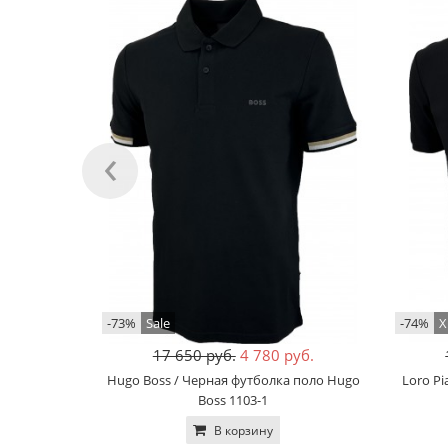
‹
-73%
Sale
-74%
Х
17 650 руб.
4 780 руб.
Hugo Boss / Черная футболка поло Hugo
Loro Pi
Boss 1103-1
В корзину