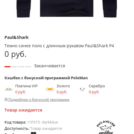
Paul&Shark
Темно синее поло с длинным рукавом Paul&Shark P4
0 руб.
Заканчивается
Кэшбек с бонусной программой PoloMan
Платина VIP
Золото
Серебро
0 руб.
0 руб.
0 руб.
Подробнее о бонусной программе
Товар ожидается
Код товара:
11PS15- darkblue
Доступность:
Товар ожидается