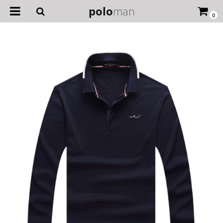
polo
man
0