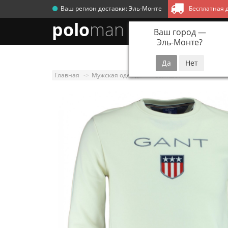
Ваш регион доставки:
Эль-Монте
Бесплатная д
polo
man
Ваш город —
Эль-Монте
?
Новинки
Мужск
Главная
Мужская одежда
Свитшот