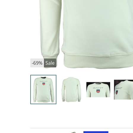
-69%
Sale