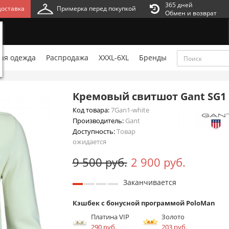
365 дней
оставка
Примерка перед покупкой
Обмен и возврат
ая одежда
Распродажа
XXXL-6XL
Бренды
Кремовый свитшот Gant SG1
Код товара:
7Gan1-white
Производитель:
Gant
Доступность:
Товар
ожидается
9 500 руб.
2 900 руб.
Заканчивается
Кэшбек с бонусной программой PoloMan
Платина VIP
Золото
290 руб.
203 руб.