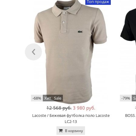
Топ продаж
‹
-68%
Хит
Sale
-79%
S
12 568 руб.
3 980 руб.
Lacoste / Бежевая футболка поло Lacoste
BOSS 
LC2-13
В корзину