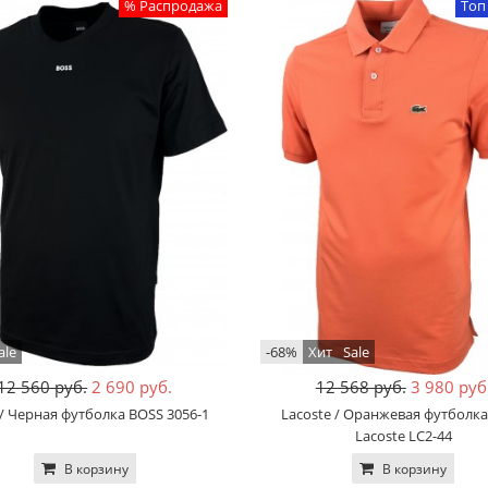
% Распродажа
Топ
ale
-68%
Хит
Sale
12 560 руб.
2 690 руб.
12 568 руб.
3 980 руб
/ Черная футболка BOSS 3056-1
Lacoste / Оранжевая футболк
Lacoste LC2-44
В корзину
В корзину