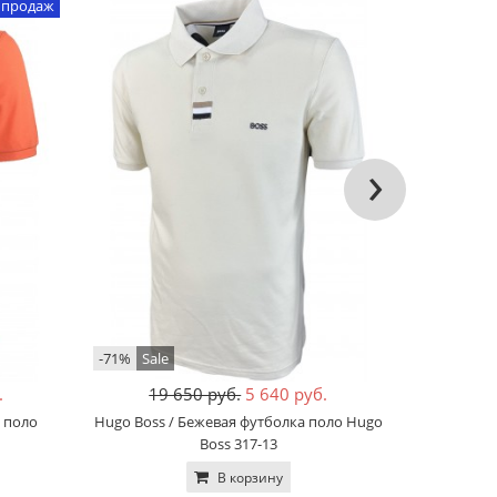
 продаж
›
-71%
Sale
-58%
Sale
.
19 650 руб.
5 640 руб.
10
а поло
Hugo Boss / Бежевая футболка поло Hugo
BOSS / Лим
Boss 317-13
В корзину