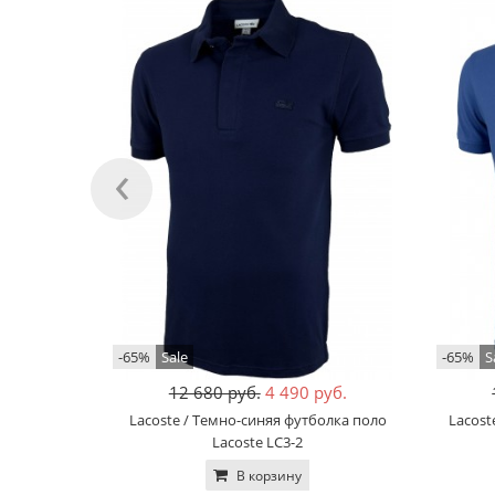
‹
-65%
Sale
-65%
S
12 680 руб.
4 490 руб.
Lacoste / Темно-синяя футболка поло
Lacost
Lacoste LC3-2
В корзину