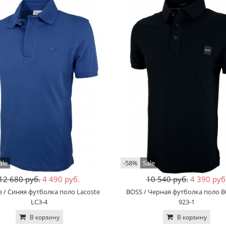
ale
-58%
Sale
12 680 руб.
4 490 руб.
10 540 руб.
4 390 руб
e / Синяя футболка поло Lacoste
BOSS / Черная футболка поло B
LC3-4
923-1
В корзину
В корзину