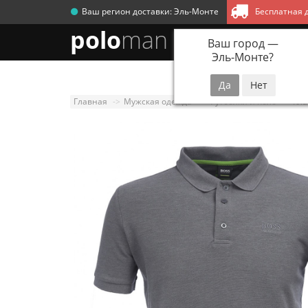
Ваш регион доставки:
Эль-Монте
Бесплатная д
polo
man
Ваш город —
Эль-Монте
?
Новинки
Мужск
Главная
Мужская одежда
Футболки и поло
Кла