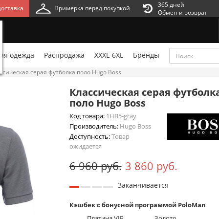
365 дней
оставка
Примерка перед покупкой
Обмен и возврат
ая одежда
Распродажа
XXXL-6XL
Бренды
ссическая серая футболка поло Hugo Boss
Классическая серая футболк
поло Hugo Boss
Код товара:
1HB5-gray
Производитель:
Hugo Boss
Доступность:
Товар
ожидается
6 960 руб.
3 860 руб.
Заканчивается
Кэшбек с бонусной программой PoloMan
Платина VIP
Золото