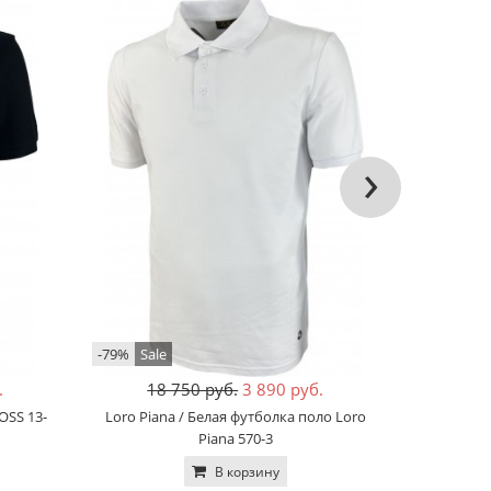
›
-79%
Sale
-80%
Sale
.
18 750 руб.
3 890 руб.
14
OSS 13-
Loro Piana / Белая футболка поло Loro
BOSS / Ч
Piana 570-3
В корзину