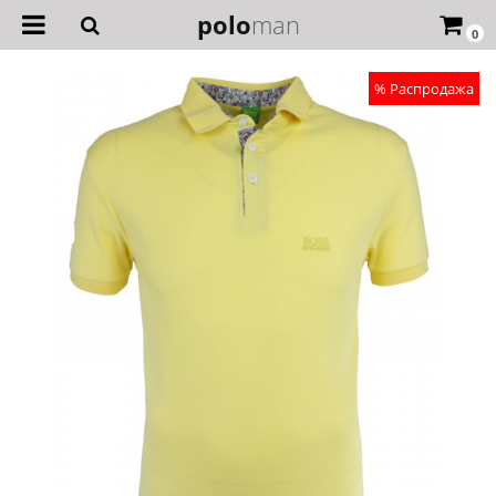
polo
man
0
% Распродажа