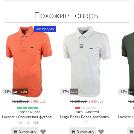
Похожие товары
Топ продаж
-68%
хит
sale
-87%
sale
-68%
sal
12 568 руб.
3 980 руб.
19 650 руб.
2 640 руб.
12 
Товара много
Заканчивается
Lacoste / Оранжевая футболка поло Lacoste LC2-44
Hugo Boss / Белая футболка поло Hugo Boss 317-3
M
L
XL
2XL
S
В корзину
В корзину