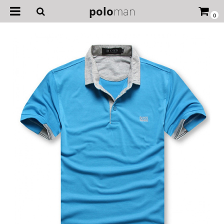
polo
man
0