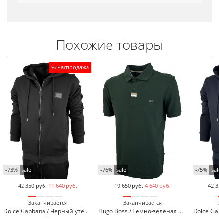
Похожие товары
% Распродажа
Топ продаж
-73%
sale
-76%
sale
-75%
sal
42 350 руб.
11 640 руб.
19 650 руб.
4 640 руб.
42 3
Заканчивается
Заканчивается
Dolce Gabbana / Черный утепленный спортивный костюм Dolce Gabbana 13660-1*
Hugo Boss / Темно-зеленая футболка поло Hugo Boss 317-14