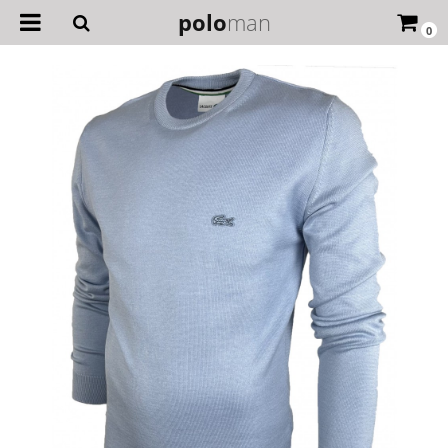
polo
man
0