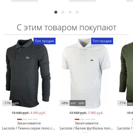
С этим товаром покупают
Топ продаж
Топ продаж
-71%
sale
-68%
хит
sale
-71%
sal
15 640 руб.
4 490 руб.
12 568 руб.
3 980 руб.
15 
Заканчивается
Заканчивается
Lacoste / Темно-серое поло с длинным рукавом Lacoste L600-6
Lacoste / Белая футболка поло Lacoste LC2-3