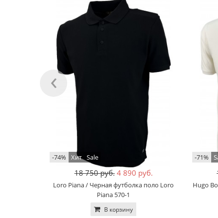
‹
-74%
Хит
Sale
-71%
S
18 750 руб.
4 890 руб.
Loro Piana / Черная футболка поло Loro
Hugo Bo
Piana 570-1
В корзину