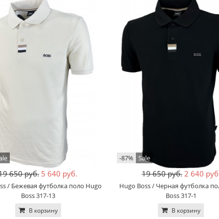
ale
-87%
Sale
19 650 руб.
5 640 руб.
19 650 руб.
2 640 руб
ss / Бежевая футболка поло Hugo
Hugo Boss / Черная футболка п
Boss 317-13
Boss 317-1
В корзину
В корзину