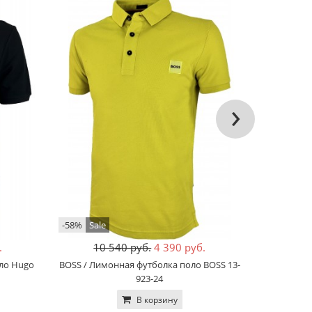
›
-58%
Sale
-68%
Sale
.
10 540 руб.
4 390 руб.
12
оло Hugo
BOSS / Лимонная футболка поло BOSS 13-
Lacoste / 
923-24
В корзину