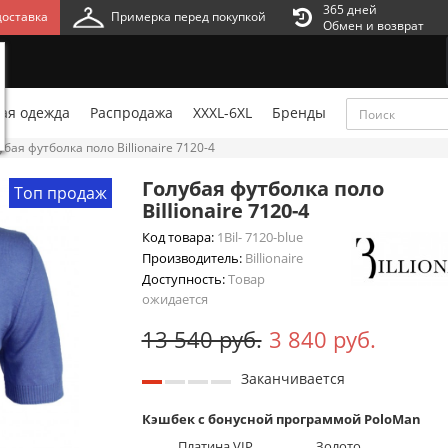
365 дней
оставка
Примерка перед покупкой
Обмен и возврат
ая одежда
Распродажа
XXXL-6XL
Бренды
убая футболка поло Billionaire 7120-4
Голубая футболка поло
Топ продаж
Billionaire 7120-4
Код товара:
1Bil- 7120-blue
Производитель:
Billionaire
Доступность:
Товар
ожидается
13 540 руб.
3 840 руб.
Заканчивается
Кэшбек с бонусной программой PoloMan
Платина VIP
Золото