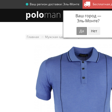
Ваш регион доставки:
Эль-Монте
Бесплатная д
polo
man
Ваш город —
Эль-Монте
?
Новинки
Мужск
Главная
Мужская одежда
Футболки и поло
Гол