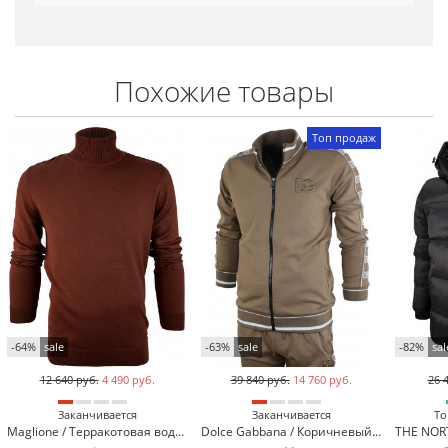
Похожие товары
Топ продаж
-64%
sale
-63%
sale
-82%
sal
12 640 руб.
4 490 руб.
39 840 руб.
14 760 руб.
26 
Заканчивается
Заканчивается
То
Maglione / Терракотовая водолазка Maglione 23165-5*
Dolce Gabbana / Коричневый спортивный костюм Dolce Gabbana 13355-4