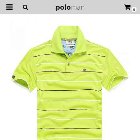
polo
man
0