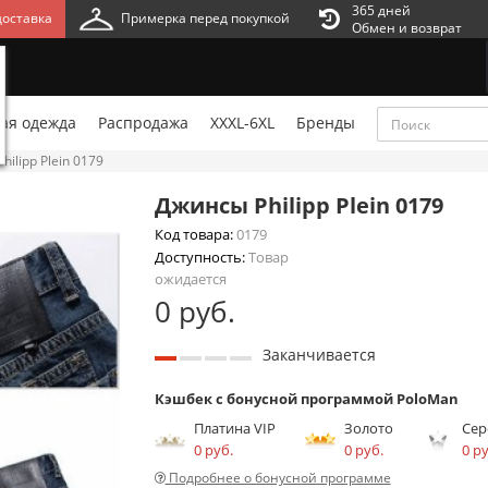
365 дней
оставка
Примерка перед покупкой
Обмен и возврат
ая одежда
Распродажа
XXXL-6XL
Бренды
ilipp Plein 0179
Джинсы Philipp Plein 0179
Код товара:
0179
Доступность:
Товар
ожидается
0 руб.
Заканчивается
Кэшбек с бонусной программой PoloMan
Платина VIP
Золото
Сер
0 руб.
0 руб.
0 ру
Подробнее о бонусной программе