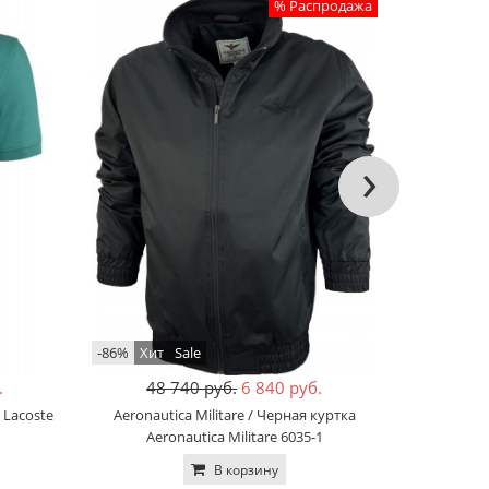
% Распродажа
›
-86%
Хит
Sale
-71%
Sale
.
48 740 руб.
6 840 руб.
15
 Lacoste
Aeronautica Militare / Черная куртка
Lacoste / 
Aeronautica Militare 6035-1
В корзину