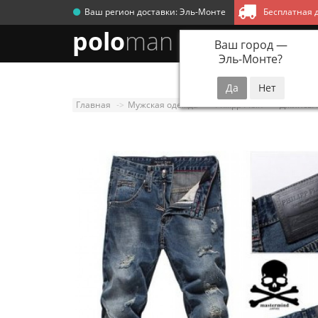
Ваш регион доставки:
Эль-Монте
Бесплатная д
polo
man
Ваш город —
Эль-Монте
?
Новинки
Мужск
Главная
Мужская одежда
Philipp Plein
Джинсы Ph