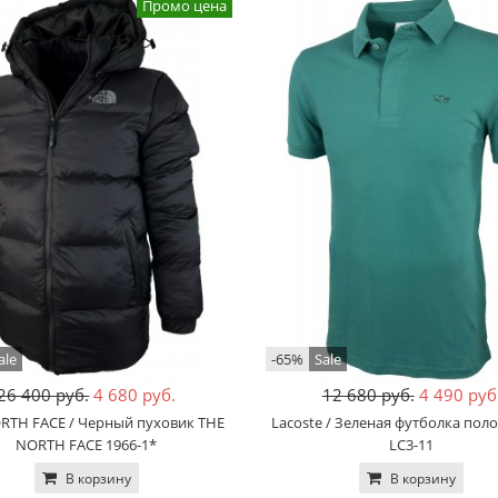
Промо цена
ale
-65%
Sale
26 400 руб.
4 680 руб.
12 680 руб.
4 490 руб
RTH FACE / Черный пуховик THE
Lacoste / Зеленая футболка поло
NORTH FACE 1966-1*
LC3-11
В корзину
В корзину