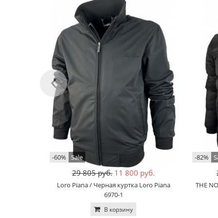
‹
-60%
Sale
-82%
S
29 805 руб.
11 800 руб.
Loro Piana / Черная куртка Loro Piana
THE NO
6970-1
В корзину