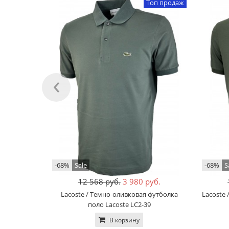
Топ продаж
‹
-68%
Sale
-68%
S
12 568 руб.
3 980 руб.
Lacoste / Темно-оливковая футболка
Lacoste 
поло Lacoste LC2-39
В корзину