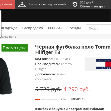
365 дней
оставка
Примерка перед покупкой
Обмен и возврат
ая одежда
Распродажа
XXXL-6XL
Бренды
болка поло
Чёрная футболка поло Tomm
Промо цена
Hilfiger T3
Код товара:
1TH9-black
Производитель:
Tommy
Hilfiger
Доступность:
Товар
ожидается
5 720 руб.
4 290 руб.
Заканчивается
Кэшбек с бонусной программой PoloMan