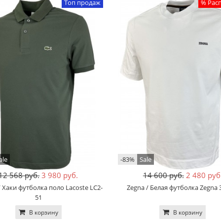
Топ продаж
% Рас
ale
-83%
Sale
12 568 руб.
3 980 руб.
14 600 руб.
2 480 руб
/ Хаки футболка поло Lacoste LC2-
Zegna / Белая футболка Zegna 
51
В корзину
В корзину