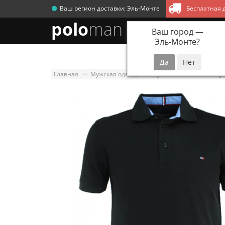
Ваш регион доставки:
Эль-Монте
Бесплатная д
polo
man
Ваш город —
Эль-Монте
?
Новинки
Мужск
Главная
Мужская одежда
Футболки и поло
Фут