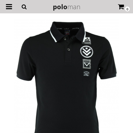
polo
man
0