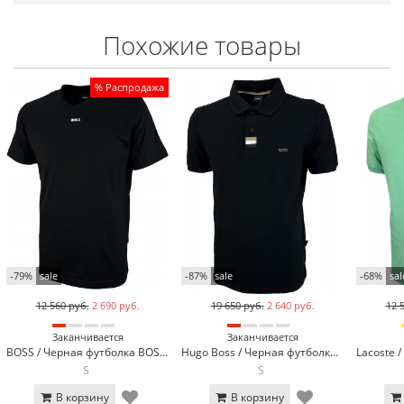
Похожие товары
% Распродажа
-79%
sale
-87%
sale
-68%
sal
12 560 руб.
2 690 руб.
19 650 руб.
2 640 руб.
12 
Заканчивается
Заканчивается
BOSS / Черная футболка BOSS 3056-1
Hugo Boss / Черная футболка поло Hugo Boss 317-1
S
S
В корзину
В корзину